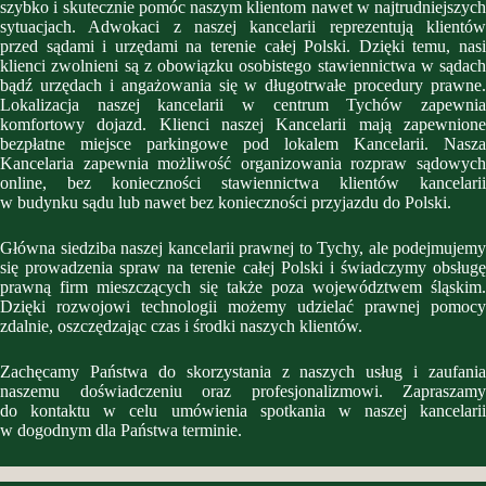
szybko i skutecznie pomóc naszym klientom nawet w najtrudniejszych
sytuacjach. Adwokaci z naszej kancelarii reprezentują klientów
przed sądami i urzędami na terenie całej Polski. Dzięki temu, nasi
klienci zwolnieni są z obowiązku osobistego stawiennictwa w sądach
bądź urzędach i angażowania się w długotrwałe procedury prawne.
Lokalizacja naszej kancelarii w centrum Tychów zapewnia
komfortowy dojazd. Klienci naszej Kancelarii mają zapewnione
bezpłatne miejsce parkingowe pod lokalem Kancelarii. Nasza
Kancelaria zapewnia możliwość organizowania rozpraw sądowych
online, bez konieczności stawiennictwa klientów kancelarii
w budynku sądu lub nawet bez konieczności przyjazdu do Polski.
Główna siedziba naszej kancelarii prawnej to Tychy, ale podejmujemy
się prowadzenia spraw na terenie całej Polski i świadczymy obsługę
prawną firm mieszczących się także poza województwem śląskim.
Dzięki rozwojowi technologii możemy udzielać prawnej pomocy
zdalnie, oszczędzając czas i środki naszych klientów.
Zachęcamy Państwa do skorzystania z naszych usług i zaufania
naszemu doświadczeniu oraz profesjonalizmowi. Zapraszamy
do kontaktu w celu umówienia spotkania w naszej kancelarii
w dogodnym dla Państwa terminie.