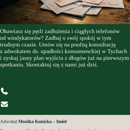
Obawiasz się pętli zadłużenia i ciągłych telefonów
od windykatorów? Zadbaj o swój spokój w tym
trudnym czasie. Umów się na poufną konsultację
z adwokatem ds. upadłości konsumenckiej w Tychach
i zyskaj jasny plan wyjścia z długów już na pierwszym
spotkaniu. Skontaktuj się z nami już dziś.
602-254-752
m.kunicka@ikks-adwokaci.pl
Adwokat
Monika Kunicka – Imioł