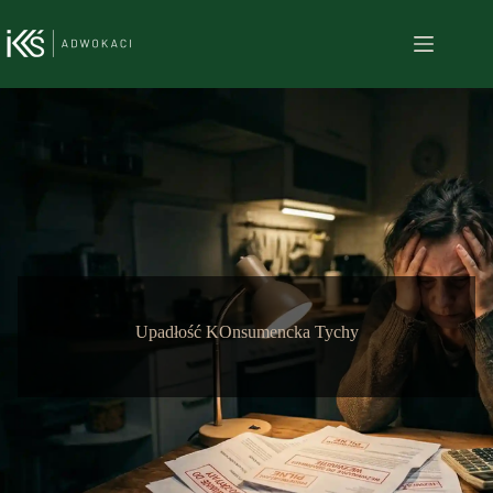
Przejdź
do
treści
Upadłość KOnsumencka Tychy