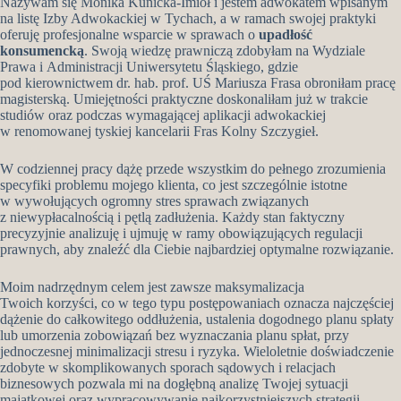
Nazywam się Monika Kunicka-Imioł i jestem adwokatem wpisanym
na listę Izby Adwokackiej w Tychach, a w ramach swojej praktyki
oferuję profesjonalne wsparcie w sprawach o
upadłość
konsumencką
. Swoją wiedzę prawniczą zdobyłam na Wydziale
Prawa i Administracji Uniwersytetu Śląskiego, gdzie
pod kierownictwem dr. hab. prof. UŚ Mariusza Frasa obroniłam pracę
magisterską. Umiejętności praktyczne doskonaliłam już w trakcie
studiów oraz podczas wymagającej aplikacji adwokackiej
w renomowanej tyskiej kancelarii Fras Kolny Szczygieł.
W codziennej pracy dążę przede wszystkim do pełnego zrozumienia
specyfiki problemu mojego klienta, co jest szczególnie istotne
w wywołujących ogromny stres sprawach związanych
z niewypłacalnością i pętlą zadłużenia. Każdy stan faktyczny
precyzyjnie analizuję i ujmuję w ramy obowiązujących regulacji
prawnych, aby znaleźć dla Ciebie najbardziej optymalne rozwiązanie.
Moim nadrzędnym celem jest zawsze maksymalizacja
Twoich korzyści, co w tego typu postępowaniach oznacza najczęściej
dążenie do całkowitego oddłużenia, ustalenia dogodnego planu spłaty
lub umorzenia zobowiązań bez wyznaczania planu spłat, przy
jednoczesnej minimalizacji stresu i ryzyka. Wieloletnie doświadczenie
zdobyte w skomplikowanych sporach sądowych i relacjach
biznesowych pozwala mi na dogłębną analizę Twojej sytuacji
majątkowej oraz wypracowywanie najkorzystniejszych strategii