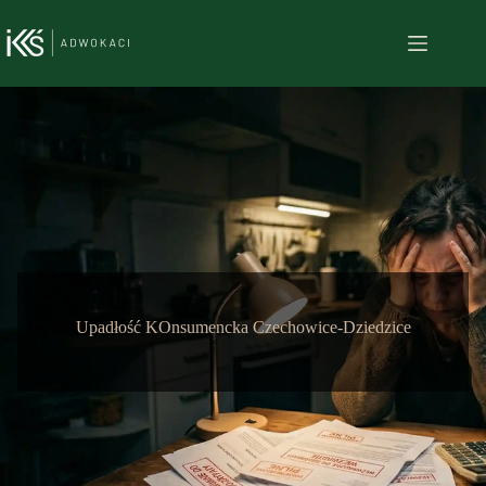
Przejdź
do
treści
Upadłość KOnsumencka Czechowice-Dziedzice