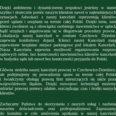
Dzięki ambitnemu i dynamicznemu zespołowi jesteśmy w stanie
szybko i skutecznie pomóc naszym klientom nawet w najtrudniejszych
sytuacjach. Adwokaci z naszej kancelarii reprezentują klientów
przed sądami i urzędami na terenie całej Polski. Dzięki temu, nasi
klienci zwolnieni są z obowiązku osobistego stawiennictwa w sądach
bądź urzędach i angażowania się w długotrwałe procedury prawne.
Lokalizacja naszej kancelarii w centrum Czechowic Dziedzic
zapewnia komfortowy dojazd. Klienci naszej Kancelarii mają
zapewnione bezpłatne miejsce parkingowe pod lokalem Kancelarii.
Nasza Kancelaria zapewnia możliwość organizowania rozpraw
sądowych online, bez konieczności stawiennictwa klientów kancelarii
w budynku sądu lub nawet bez konieczności przyjazdu do Polski.
Główna siedziba naszej kancelarii prawnej to Czechowice-Dziedzice,
ale podejmujemy się prowadzenia spraw na terenie całej Polski
i świadczymy obsługę prawną firm mieszczących się także poza
województwem śląskim. Dzięki rozwojowi technologii możemy
udzielać prawnej pomocy zdalnie, oszczędzając czas i środki naszych
klientów.
Zachęcamy Państwa do skorzystania z naszych usług i zaufania
naszemu doświadczeniu oraz profesjonalizmowi. Zapraszamy
do kontaktu w celu umówienia spotkania w naszej kancelarii