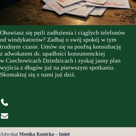
Obawiasz się pętli zadłużenia i ciągłych telefonów
od windykatorów? Zadbaj o swój spokój w tym
trudnym czasie. Umów się na poufną konsultację
z adwokatem ds. upadłości konsumenckiej
w Czechowicach Dziedzicach i zyskaj jasny plan
wyjścia z długów już na pierwszym spotkaniu.
Skontaktuj się z nami już dziś.
602-254-752
m.kunicka@ikks-adwokaci.pl
Adwokat
Monika Kunicka – Imioł