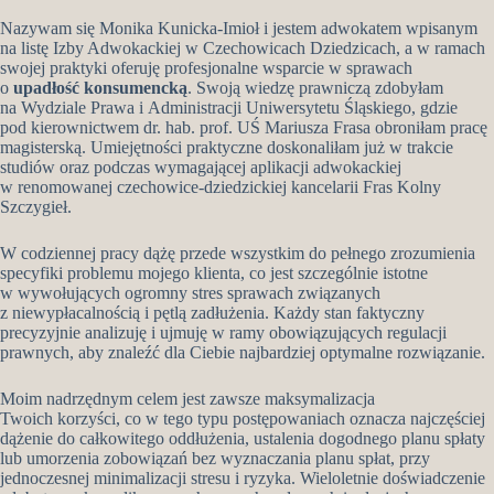
Nazywam się Monika Kunicka-Imioł i jestem adwokatem wpisanym
na listę Izby Adwokackiej w Czechowicach Dziedzicach, a w ramach
swojej praktyki oferuję profesjonalne wsparcie w sprawach
o
upadłość konsumencką
. Swoją wiedzę prawniczą zdobyłam
na Wydziale Prawa i Administracji Uniwersytetu Śląskiego, gdzie
pod kierownictwem dr. hab. prof. UŚ Mariusza Frasa obroniłam pracę
magisterską. Umiejętności praktyczne doskonaliłam już w trakcie
studiów oraz podczas wymagającej aplikacji adwokackiej
w renomowanej czechowice-dziedzickiej kancelarii Fras Kolny
Szczygieł.
W codziennej pracy dążę przede wszystkim do pełnego zrozumienia
specyfiki problemu mojego klienta, co jest szczególnie istotne
w wywołujących ogromny stres sprawach związanych
z niewypłacalnością i pętlą zadłużenia. Każdy stan faktyczny
precyzyjnie analizuję i ujmuję w ramy obowiązujących regulacji
prawnych, aby znaleźć dla Ciebie najbardziej optymalne rozwiązanie.
Moim nadrzędnym celem jest zawsze maksymalizacja
Twoich korzyści, co w tego typu postępowaniach oznacza najczęściej
dążenie do całkowitego oddłużenia, ustalenia dogodnego planu spłaty
lub umorzenia zobowiązań bez wyznaczania planu spłat, przy
jednoczesnej minimalizacji stresu i ryzyka. Wieloletnie doświadczenie