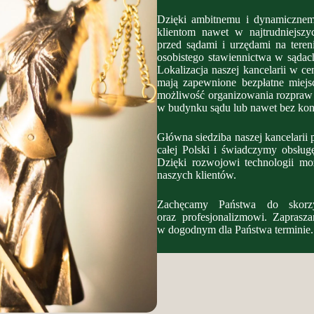
Dzięki ambitnemu i dynamicznem
klientom nawet w najtrudniejszyc
przed sądami i urzędami na tereni
osobistego stawiennictwa w sądac
Lokalizacja naszej kancelarii w c
mają zapewnione bezpłatne miejs
możliwość organizowania rozpraw s
w budynku sądu lub nawet bez koni
Główna siedziba naszej kancelarii 
całej Polski i świadczymy obsłu
Dzięki rozwojowi technologii mo
naszych klientów.
Zachęcamy Państwa do skorzy
oraz profesjonalizmowi. Zaprasz
w dogodnym dla Państwa terminie.