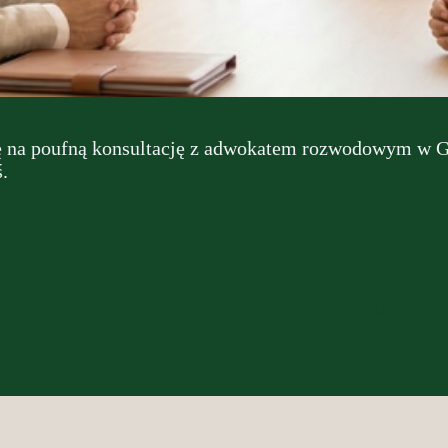
 na poufną konsultację z adwokatem rozwodowym w Gliw
.
m.imiol@ikks-adwokaci