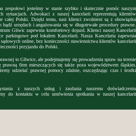
u zespołowi jesteśmy w stanie szybko i skutecznie pomóc naszym
h sytuacjach. Adwokaci z naszej kancelarii reprezentują klientów
e całej Polski. Dzięki temu, nasi klienci zwolnieni są z obowiązku
h bądź urzędach i angażowania się w długotrwałe procedury prawne.
entrum Gliwic zapewnia komfortowy dojazd. Klienci naszej Kancelarii
ce parkingowe pod lokalem Kancelarii. Nasza Kancelaria zapewnia
ądowych online, bez konieczności stawiennictwa klientów kancelarii
eczności przyjazdu do Polski.
prawnej to Gliwice, ale podejmujemy się prowadzenia spraw na terenie
gę prawną firm mieszczących się także poza województwem śląskim.
żemy udzielać prawnej pomocy zdalnie, oszczędzając czas i środki
stania z naszych usług i zaufania naszemu doświadczeniu
amy do kontaktu w celu umówienia spotkania w naszej kancelarii