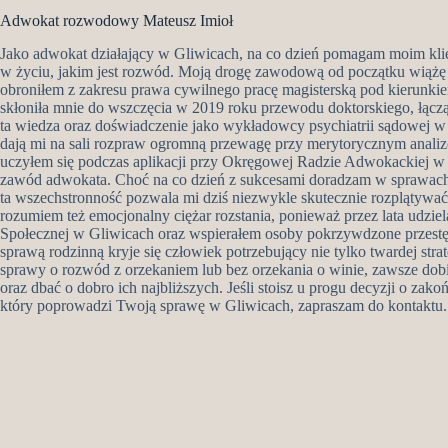
Adwokat rozwodowy Mateusz Imioł
Jako adwokat działający w Gliwicach, na co dzień pomagam moim klien
w życiu, jakim jest rozwód. Moją drogę zawodową od początku wiążę 
obroniłem z zakresu prawa cywilnego pracę magisterską pod kierunkie
skłoniła mnie do wszczęcia w 2019 roku przewodu doktorskiego, łąc
ta wiedza oraz doświadczenie jako wykładowcy psychiatrii sądowe
dają mi na sali rozpraw ogromną przewagę przy merytorycznym analizo
uczyłem się podczas aplikacji przy Okręgowej Radzie Adwokackiej w
zawód adwokata. Choć na co dzień z sukcesami doradzam w sprawach 
ta wszechstronność pozwala mi dziś niezwykle skutecznie rozplątyw
rozumiem też emocjonalny ciężar rozstania, ponieważ przez lata udz
Społecznej w Gliwicach oraz wspierałem osoby pokrzywdzone przestę
sprawą rodzinną kryje się człowiek potrzebujący nie tylko twardej str
sprawy o rozwód z orzekaniem lub bez orzekania o winie, zawsze dobi
oraz dbać o dobro ich najbliższych. Jeśli stoisz u progu decyzji o za
który poprowadzi Twoją sprawę w Gliwicach, zapraszam do kontaktu.