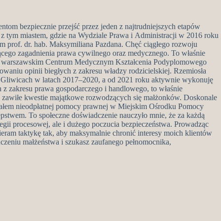
tom bezpiecznie przejść przez jeden z najtrudniejszych etapów
z tym miastem, gdzie na Wydziale Prawa i Administracji w 2016 roku
m prof. dr. hab. Maksymiliana Pazdana. Chęć ciągłego rozwoju
zącego zagadnienia prawa cywilnego oraz medycznego. To właśnie
j w warszawskim Centrum Medycznym Kształcenia Podyplomowego
waniu opinii biegłych z zakresu władzy rodzicielskiej. Rzemiosła
 Gliwicach w latach 2017–2020, a od 2021 roku aktywnie wykonuję
z zakresu prawa gospodarczego i handlowego, to właśnie
ać zawiłe kwestie majątkowe rozwodzących się małżonków. Doskonale
ielałem nieodpłatnej pomocy prawnej w Miejskim Ośrodku Pomocy
pstwem. To społeczne doświadczenie nauczyło mnie, że za każdą
ategii procesowej, ale i dużego poczucia bezpieczeństwa. Prowadząc
eram taktykę tak, aby maksymalnie chronić interesy moich klientów
kończeniu małżeństwa i szukasz zaufanego pełnomocnika,