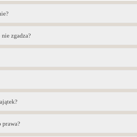
nie?
 nie zgadza?
ajątek?
o prawa?