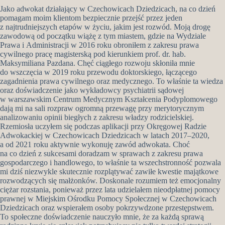
Jako adwokat działający w Czechowicach Dziedzicach, na co dzień
pomagam moim klientom bezpiecznie przejść przez jeden
z najtrudniejszych etapów w życiu, jakim jest rozwód. Moją drogę
zawodową od początku wiążę z tym miastem, gdzie na Wydziale
Prawa i Administracji w 2016 roku obroniłem z zakresu prawa
cywilnego pracę magisterską pod kierunkiem prof. dr. hab.
Maksymiliana Pazdana. Chęć ciągłego rozwoju skłoniła mnie
do wszczęcia w 2019 roku przewodu doktorskiego, łączącego
zagadnienia prawa cywilnego oraz medycznego. To właśnie ta wiedza
oraz doświadczenie jako wykładowcy psychiatrii sądowej
w warszawskim Centrum Medycznym Kształcenia Podyplomowego
dają mi na sali rozpraw ogromną przewagę przy merytorycznym
analizowaniu opinii biegłych z zakresu władzy rodzicielskiej.
Rzemiosła uczyłem się podczas aplikacji przy Okręgowej Radzie
Adwokackiej w Czechowicach Dziedzicach w latach 2017–2020,
a od 2021 roku aktywnie wykonuję zawód adwokata. Choć
na co dzień z sukcesami doradzam w sprawach z zakresu prawa
gospodarczego i handlowego, to właśnie ta wszechstronność pozwala
mi dziś niezwykle skutecznie rozplątywać zawiłe kwestie majątkowe
rozwodzących się małżonków. Doskonale rozumiem też emocjonalny
ciężar rozstania, ponieważ przez lata udzielałem nieodpłatnej pomocy
prawnej w Miejskim Ośrodku Pomocy Społecznej w Czechowicach
Dziedzicach oraz wspierałem osoby pokrzywdzone przestępstwem.
To społeczne doświadczenie nauczyło mnie, że za każdą sprawą