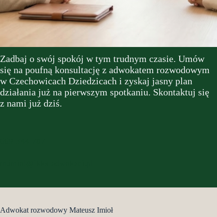
Zadbaj o swój spokój w tym trudnym czasie. Umów
się na poufną konsultację z adwokatem rozwodowym
w Czechowicach Dziedzicach i zyskaj jasny plan
działania już na pierwszym spotkaniu. Skontaktuj się
z nami już dziś.
669-344-707
m.imiol@ikks-adwokaci.pl
Adwokat rozwodowy Mateusz Imioł