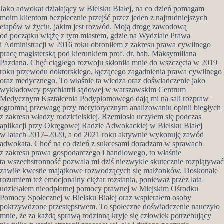
Jako adwokat działający w Bielsku Białej, na co dzień pomagam
moim klientom bezpiecznie przejść przez jeden z najtrudniejszych
etapów w życiu, jakim jest rozwód. Moją drogę zawodową
od początku wiążę z tym miastem, gdzie na Wydziale Prawa
i Administracji w 2016 roku obroniłem z zakresu prawa cywilnego
pracę magisterską pod kierunkiem prof. dr. hab. Maksymiliana
Pazdana. Chęć ciągłego rozwoju skłoniła mnie do wszczęcia w 2019
roku przewodu doktorskiego, łączącego zagadnienia prawa cywilnego
oraz medycznego. To właśnie ta wiedza oraz doświadczenie jako
wykładowcy psychiatrii sądowej w warszawskim Centrum
Medycznym Kształcenia Podyplomowego dają mi na sali rozpraw
ogromną przewagę przy merytorycznym analizowaniu opinii biegłych
z zakresu władzy rodzicielskiej. Rzemiosła uczyłem się podczas
aplikacji przy Okręgowej Radzie Adwokackiej w Bielsku Białej
w latach 2017–2020, a od 2021 roku aktywnie wykonuję zawód
adwokata. Choć na co dzień z sukcesami doradzam w sprawach
z zakresu prawa gospodarczego i handlowego, to właśnie
ta wszechstronność pozwala mi dziś niezwykle skutecznie rozplątywać
zawiłe kwestie majątkowe rozwodzących się małżonków. Doskonale
rozumiem też emocjonalny ciężar rozstania, ponieważ przez lata
udzielałem nieodpłatnej pomocy prawnej w Miejskim Ośrodku
Pomocy Społecznej w Bielsku Białej oraz wspierałem osoby
pokrzywdzone przestępstwem. To społeczne doświadczenie nauczyło
mnie, że za każdą sprawą rodzinną kryje się człowiek potrzebujący