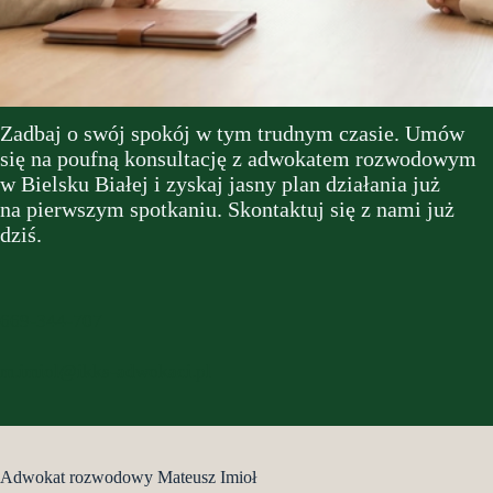
Zadbaj o swój spokój w tym trudnym czasie. Umów
się na poufną konsultację z adwokatem rozwodowym
w Bielsku Białej i zyskaj jasny plan działania już
na pierwszym spotkaniu. Skontaktuj się z nami już
dziś.
669-344-707
m.imiol@ikks-adwokaci.pl
Adwokat rozwodowy Mateusz Imioł