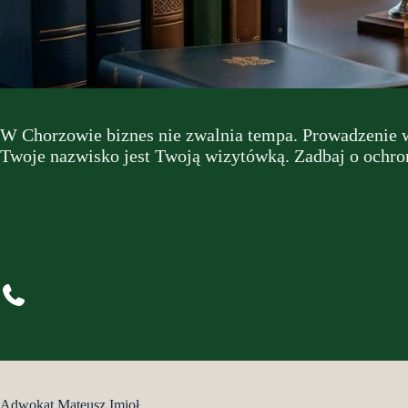
W Chorzowie biznes nie zwalnia tempa. Prowadzenie wł
Twoje nazwisko jest Twoją wizytówką. Zadbaj o ochronę
669-344-707
Adwokat Mateusz Imioł