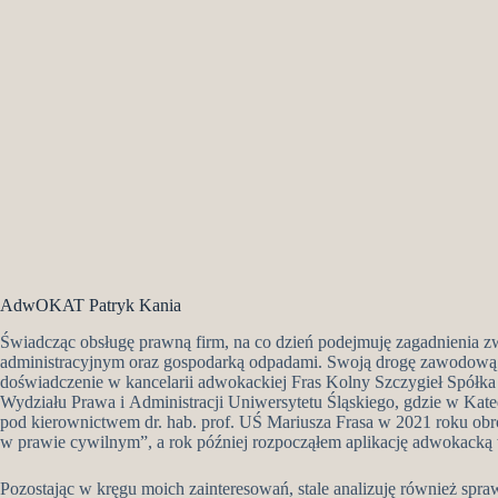
AdwOKAT Patryk Kania
Świadcząc obsługę prawną firm, na co dzień podejmuję zagadnienia
administracyjnym oraz gospodarką odpadami. Swoją drogę zawodową 
doświadczenie w kancelarii adwokackiej Fras Kolny Szczygieł Spółk
Wydziału Prawa i Administracji Uniwersytetu Śląskiego, gdzie w K
pod kierownictwem dr. hab. prof. UŚ Mariusza Frasa w 2021 roku obro
w prawie cywilnym”, a rok później rozpocząłem aplikację adwokack
Pozostając w kręgu moich zainteresowań, stale analizuję również spra