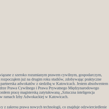
 związane z szeroko rozumianym prawem cywilnym, gospodarczym,
rozpocząłem już na drugim roku studiów, zdobywając praktyczne
a partnerska adwokatów z siedzibą w Katowicach. Jestem absolwentem
atedrze Prawa Cywilnego i Prawa Prywatnego Międzynarodowego
niłem pracę magisterską zatytułowaną „Sztuczna inteligencja
ą w ramach Izby Adwokackiej w Katowicach.
wy z zakresu prawa nowych technologii, co znajduje odzwierciedlenie