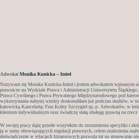
Adwokat
Monika Kunicka – Imioł
Nazywam się Monika Kunicka-Imioł i jestem adwokatem wpisanym na
prawnicze na Wydziale Prawa i Administracji Uniwersytetu Śląskiego,
Prawa Cywilnego i Prawa Prywatnego Międzynarodowego pod kierowni
wykorzystania nabytej wiedzy doskonaliłam już podczas studiów, w t
katowicką Kancelarią: Fras Kolny Szczygieł sp. p. Adwokatów, w kt
klientom indywidualnym oraz świadczę stałą obsługę prawną na rzec
W swojej pracy dążę przede wszystkim do zrozumienia specyfiki i zło
ją w ramy obowiązujących regulacji prawnych, celem znalezienia najb
doświadczenie w relacjach biznesowych pozwala mi na stosowanie n