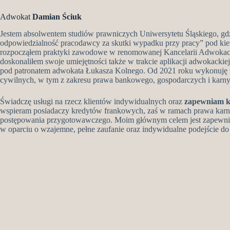
Adwokat
Damian Ściuk
Jestem absolwentem studiów prawniczych Uniwersytetu Śląskiego, gdz
odpowiedzialność pracodawcy za skutki wypadku przy pracy” pod kier
rozpocząłem praktyki zawodowe w renomowanej Kancelarii Adwokacki
doskonaliłem swoje umiejętności także w trakcie aplikacji adwokack
pod patronatem adwokata Łukasza Kolnego. Od 2021 roku wykonuję z
cywilnych, w tym z zakresu prawa bankowego, gospodarczych i karny
Świadczę usługi na rzecz klientów indywidualnych oraz
zapewniam k
wspieram posiadaczy kredytów frankowych, zaś w ramach prawa karn
postępowania przygotowawczego. Moim głównym celem jest zapewnie
w oparciu o wzajemne, pełne zaufanie oraz indywidualne podejście d