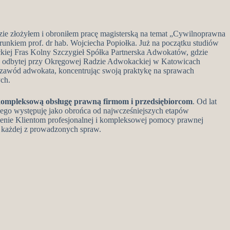
ie złożyłem i obroniłem pracę magisterską na temat „Cywilnoprawna
unkiem prof. dr hab. Wojciecha Popiołka. Już na początku studiów
ej Fras Kolny Szczygieł Spółka Partnerska Adwokatów, gdzie
iej odbytej przy Okręgowej Radzie Adwokackiej w Katowicach
awód adwokata, koncentrując swoją praktykę na sprawach
ch.
ompleksową obsługę prawną firmom i przedsiębiorcom
. Od lat
ego występuję jako obrońca od najwcześniejszych etapów
nie Klientom profesjonalnej i kompleksowej pomocy prawnej
o każdej z prowadzonych spraw.