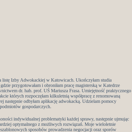
 listę Izby Adwokackiej w Katowicach. Ukończyłam studia
 gdzie przygotowałam i obroniłam pracę magisterską w Katedrze
ctwem dr. hab. prof. UŚ Mariusza Frasa. Umiejętność praktycznego
rakcie których rozpoczęłam kilkuletnią współpracę z renomowaną
órej następnie odbyłam aplikację adwokacką. Udzielam pomocy
z podmiotów gospodarczych.
żoności indywidualnej problematyki każdej sprawy, następnie ujmując
ardziej optymalnego z możliwych rozwiązań. Moje wieloletnie
ieszablonowych sposobów prowadzenia negocjacji oraz sporów