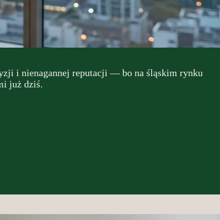
ji i nienagannej reputacji — bo na śląskim rynku
i już dziś.
aci.pl