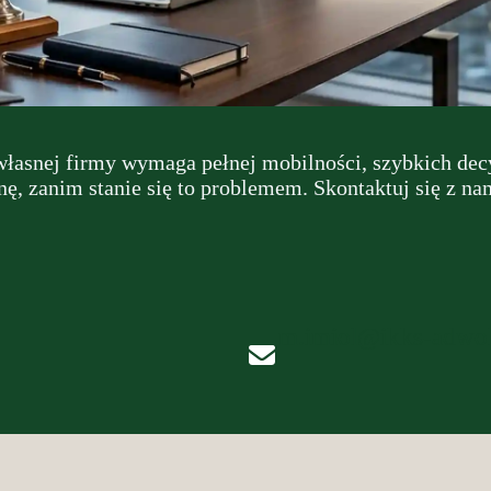
asnej firmy wymaga pełnej mobilności, szybkich decyz
, zanim stanie się to problemem. Skontaktuj się z nam
m.imiol@ikks-adwok