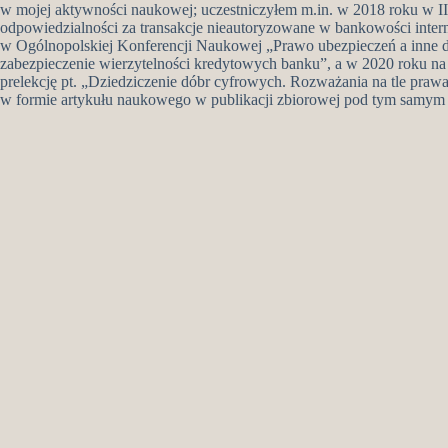
w mojej aktywności naukowej; uczestniczyłem m.in. w 2018 roku w II
odpowiedzialności za transakcje nieautoryzowane w bankowości inter
w Ogólnopolskiej Konferencji Naukowej „Prawo ubezpieczeń a inne 
zabezpieczenie wierzytelności kredytowych banku”, a w 2020 roku n
prelekcję pt. „Dziedziczenie dóbr cyfrowych. Rozważania na tle prawa
w formie artykułu naukowego w publikacji zbiorowej pod tym samym 