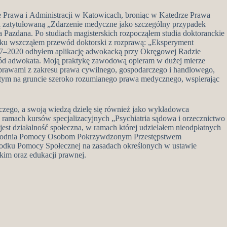
 Prawa i Administracji w Katowicach, broniąc w Katedrze Prawa
zatytułowaną „Zdarzenie medyczne jako szczególny przypadek
a Pazdana. Po studiach magisterskich rozpocząłem studia doktoranckie
roku wszcząłem przewód doktorski z rozprawą: „Eksperyment
17–2020 odbyłem aplikację adwokacką przy Okręgowej Radzie
d adwokata. Moją praktykę zawodową opieram w dużej mierze
 sprawami z zakresu prawa cywilnego, gospodarczego i handlowego,
tym na gruncie szeroko rozumianego prawa medycznego, wspierając
czego, a swoją wiedzą dzielę się również jako wykładowca
ach kursów specjalizacyjnych „Psychiatria sądowa i orzecznictwo
st działalność społeczna, w ramach której udzielałem nieodpłatnych
ygodnia Pomocy Osobom Pokrzywdzonym Przestępstwem
rodku Pomocy Społecznej na zasadach określonych w ustawie
kim oraz edukacji prawnej.