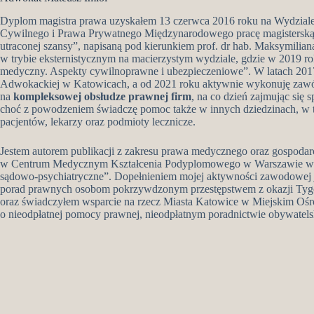
Dyplom magistra prawa uzyskałem 13 czerwca 2016 roku na Wydziale
Cywilnego i Prawa Prywatnego Międzynarodowego pracę magisterską 
utraconej szansy”, napisaną pod kierunkiem prof. dr hab. Maksymilian
w trybie eksternistycznym na macierzystym wydziale, gdzie w 2019 
medyczny. Aspekty cywilnoprawne i ubezpieczeniowe”. W latach 20
Adwokackiej w Katowicach, a od 2021 roku aktywnie wykonuję zawó
na
kompleksowej obsłudze prawnej firm
, na co dzień zajmując się
choć z powodzeniem świadczę pomoc także w innych dziedzinach, w 
pacjentów, lekarzy oraz podmioty lecznicze.
Jestem autorem publikacji z zakresu prawa medycznego oraz gospodar
w Centrum Medycznym Kształcenia Podyplomowego w Warszawie w ram
sądowo-psychiatryczne”. Dopełnieniem mojej aktywności zawodowej je
porad prawnych osobom pokrzywdzonym przestępstwem z okazji T
oraz świadczyłem wsparcie na rzecz Miasta Katowice w Miejskim Oś
o nieodpłatnej pomocy prawnej, nieodpłatnym poradnictwie obywatels