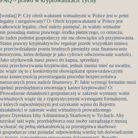
FAQ – prawo w kryptowalutach Tychy
[wmfaq] P: Czy obrót walutami wirtualnymi w Polsce jest w pełni
legalny i uregulowany? O: Obrót kryptowalutami w Polsce jest
całkowicie legalny, choć należy pamiętać, że waluty wirtualne
nie posiadają statusu prawnego środka płatniczego, co oznacza,
że żaden podmiot gospodarczy nie ma obowiązku ich przyjmowania.
Status prawny kryptoaktywów reguluje przede wszystkim ustawa
o przeciwdziałaniu praniu brudnych pieniędzy oraz finansowaniu
terroryzmu, która definiuje je jako cyfrowe odwzorowanie wartości.
Jako użytkownik masz prawo do kupna, sprzedaży
oraz przechowywania kryptowalut, jednak musisz mieć na uwadze,
że wiąże się to z konkretnymi obowiązkami sprawozdawczymi
oraz koniecznością przestrzegania procedur bezpieczeństwa
narzucanych przez nadzór finansowy. P: Jakie wymogi formalne musi
spełnić przedsiębiorca otwierający kantor kryptowalut? O:
Prowadzenie działalności gospodarczej w zakresie wymiany walut
wirtualnych wiąże się z rygorystycznymi wymogami formalnymi,
z których najważniejszym jest uzyskanie wpisu do Rejestru
działalności w zakresie walut wirtualnych prowadzonego
przez Dyrektora Izby Administracji Skarbowej w Tychach. Aby
uzyskać taki wpis, przedsiębiorca oraz osoby zarządzające muszą
wykazać się pełną niekaralnością za przestępstwa skarbowe
i gospodarcze oraz posiadać odpowiednią wiedzę lub doświadczenie
w branży, potwierdzone stosownymi dokumentami. Ponadto,