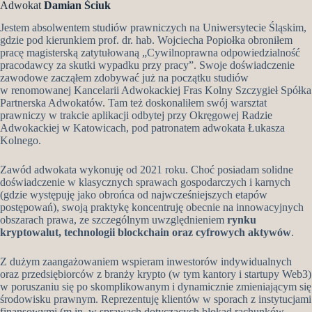
Adwokat
Damian Ściuk
Jestem absolwentem studiów prawniczych na Uniwersytecie Śląskim,
gdzie pod kierunkiem prof. dr. hab. Wojciecha Popiołka obroniłem
pracę magisterską zatytułowaną „Cywilnoprawna odpowiedzialność
pracodawcy za skutki wypadku przy pracy”. Swoje doświadczenie
zawodowe zacząłem zdobywać już na początku studiów
w renomowanej Kancelarii Adwokackiej Fras Kolny Szczygieł Spółka
Partnerska Adwokatów. Tam też doskonaliłem swój warsztat
prawniczy w trakcie aplikacji odbytej przy Okręgowej Radzie
Adwokackiej w Katowicach, pod patronatem adwokata Łukasza
Kolnego.
Zawód adwokata wykonuję od 2021 roku. Choć posiadam solidne
doświadczenie w klasycznych sprawach gospodarczych i karnych
(gdzie występuję jako obrońca od najwcześniejszych etapów
postępowań), swoją praktykę koncentruję obecnie na innowacyjnych
obszarach prawa, ze szczególnym uwzględnieniem
rynku
kryptowalut, technologii blockchain oraz cyfrowych aktywów
.
Z dużym zaangażowaniem wspieram inwestorów indywidualnych
oraz przedsiębiorców z branży krypto (w tym kantory i startupy Web3)
w poruszaniu się po skomplikowanym i dynamicznie zmieniającym się
środowisku prawnym. Reprezentuję klientów w sporach z instytucjami
finansowymi (m.in. w sprawach dotyczących blokad rachunków