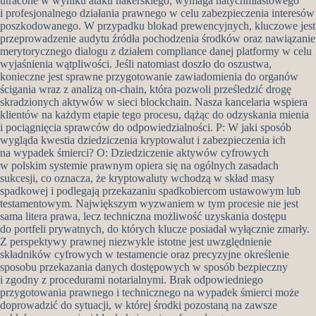
utracone w wyniku ataku hakerskiego, wymaga natychmiastowego
i profesjonalnego działania prawnego w celu zabezpieczenia interesów
poszkodowanego. W przypadku blokad prewencyjnych, kluczowe jest
przeprowadzenie audytu źródła pochodzenia środków oraz nawiązanie
merytorycznego dialogu z działem compliance danej platformy w celu
wyjaśnienia wątpliwości. Jeśli natomiast doszło do oszustwa,
konieczne jest sprawne przygotowanie zawiadomienia do organów
ścigania wraz z analizą on-chain, która pozwoli prześledzić drogę
skradzionych aktywów w sieci blockchain. Nasza kancelaria wspiera
klientów na każdym etapie tego procesu, dążąc do odzyskania mienia
i pociągnięcia sprawców do odpowiedzialności. P: W jaki sposób
wygląda kwestia dziedziczenia kryptowalut i zabezpieczenia ich
na wypadek śmierci? O: Dziedziczenie aktywów cyfrowych
w polskim systemie prawnym opiera się na ogólnych zasadach
sukcesji, co oznacza, że kryptowaluty wchodzą w skład masy
spadkowej i podlegają przekazaniu spadkobiercom ustawowym lub
testamentowym. Największym wyzwaniem w tym procesie nie jest
sama litera prawa, lecz techniczna możliwość uzyskania dostępu
do portfeli prywatnych, do których klucze posiadał wyłącznie zmarły.
Z perspektywy prawnej niezwykle istotne jest uwzględnienie
składników cyfrowych w testamencie oraz precyzyjne określenie
sposobu przekazania danych dostępowych w sposób bezpieczny
i zgodny z procedurami notarialnymi. Brak odpowiedniego
przygotowania prawnego i technicznego na wypadek śmierci może
doprowadzić do sytuacji, w której środki pozostaną na zawsze