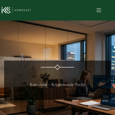
Przejdź
do
treści
Kancelaria – Kryptowaluty Tychy