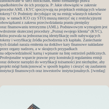
zablokowane w sieci blockchain, mimo formalnego prawa
spadkobierców do ich przejęcia. P: Jakie obowiązki w zakresie
procedur AML i KYC spoczywają na projektach emitujących własne
tokeny? O: Podmioty decydujące się na emisję własnych tokenów
(np. w ramach ICO czy STO) muszą mierzyć się z restrykcyjnymi
obowiązkami z zakresu przeciwdziałania praniu pieniędzy
oraz finansowaniu terroryzmu (AML). Podstawowym wymogiem jest
wdrożenie skutecznej procedury „Poznaj swojego klienta” (KYC),
która pozwala na jednoznaczną identyfikację osób nabywających
tokeny i weryfikację źródła pochodzenia ich kapitału. Zaniechanie
tych działań naraża emitenta na dotkliwe kary finansowe nakładane
przez organy nadzoru, a w skrajnych przypadkach
na odpowiedzialność karną i wpisanie na listę ostrzeżeń publicznych.
Profesjonalne wsparcie prawne przy konstrukcji regulaminu emisji
oraz doborze narzędzi do weryfikacji tożsamości jest niezbędne, aby
projekt mógł funkcjonować w sposób legalny i cieszyć się zaufaniem
instytucji finansowych oraz inwestorów instytucjonalnych. [/wmfaq]