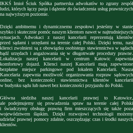
IKKŚ Imioł Ściuk Spółka partnerska adwokatów to zgrany zespół
ludzi, których łączy pasja i dążenie do świadczenia usług prawniczych
na najwyższym poziomie.
Dzięki ambitnemu i dynamicznemu zespołowi jesteśmy w stanie
szybko i skutecznie pomóc naszym klientom nawet w najtrudniejszych
sytuacjach. Adwokaci z naszej kancelarii reprezentują klientów
przed sądami i urzędami na terenie całej Polski. Dzięki temu, nasi
klienci zwolnieni są z obowiązku osobistego stawiennictwa w sądach
bądź urzędach i angażowania się w długotrwałe procedury prawne.
Lokalizacja naszej kancelarii w centrum Katowic zapewnia
komfortowy dojazd. Klienci naszej Kancelarii mają zapewnione
bezpłatne miejsce parkingowe pod lokalem Kancelarii. Nasza
Kancelaria zapewnia możliwość organizowania rozpraw sądowych
online, bez konieczności stawiennictwa klientów kancelarii
w budynku sądu lub nawet bez konieczności przyjazdu do Polski.
Główna siedziba naszej kancelarii prawnej to Katowice,
ale podejmujemy się prowadzenia spraw na terenie całej Polski
i świadczymy obsługę prawną firm mieszczących się także poza
województwem śląskim. Dzięki rozwojowi technologii możemy
udzielać prawnej pomocy zdalnie, oszczędzając czas i środki naszych
klientów.