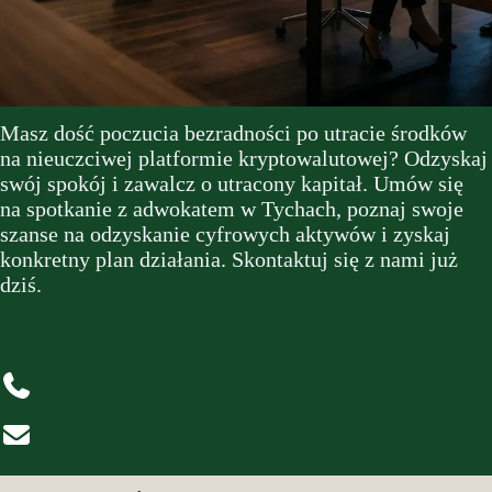
Masz dość poczucia bezradności po utracie środków
na nieuczciwej platformie kryptowalutowej? Odzyskaj
swój spokój i zawalcz o utracony kapitał. Umów się
na spotkanie z adwokatem w Tychach, poznaj swoje
szanse na odzyskanie cyfrowych aktywów i zyskaj
konkretny plan działania. Skontaktuj się z nami już
dziś.
694-416-566
d.sciuk@ikks-adwokaci.pl