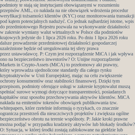
podmioty te stają się instytucjami obowiązanymi w rozumieniu
przepisów AML, co nakłada na nie obowiązek wdrożenia procedur
weryfikacji tożsamości klientów (KYC) oraz monitorowania transakcji
pod kątem potencjalnych nadużyć. Co jednak najbardziej istotne, wpis
do przedmiotowego Rejestru pozwala na wykonywanie działalności
w zakresie wymiany walut wirtualnych w Polsce dla podmiotów
krajowych jedynie do 1 lipca 2026 roku. Po dniu 1 lipca 2026 roku
dalsze prowadzenie przedmiotowej działalności gospodarczej
uzależnione będzie od uregulowania tej sfery prawa
przez ustawodawcę. P: Czym jest rozporządzenie MiCA i jak wpływa
ono na bezpieczeństwo inwestorów? O: Unijne rozporządzenie
Markets in Crypto-Assets (MiCA) to przełomowy akt prawny,
który wprowadza ujednolicone standardy dla całego rynku
kryptoaktywów w Unii Europejskiej, mając na celu zwiększenie
ochrony konsumentów oraz stabilności finansowej. Dzięki tym
przepisom, podmioty oferujące usługi w zakresie kryptowalut muszą
spełniać surowe wymogi dotyczące transparentności, posiadanych
kapitałów oraz sposobu przechowywania aktywów klientów. MiCA
nakłada na emitentów tokenów obowiązek publikowania tzw.
whitepapers, które rzetelnie informują o ryzykach, co znacznie
ogranicza przestrzeń dla nieuczciwych projektów i zwiększa ogólne
bezpieczeństwo obrotu na terenie wspólnoty. P: Jakie kroki prawne
można podjąć w przypadku kradzieży aktywów lub blokady środków?
O: Sytuacja, w której środki zostają zablokowane na giełdzie lub