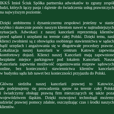
IKKŚ Imioł Ściuk Spółka partnerska adwokatów to zgrany zespół
ludzi, których łączy pasja i dążenie do świadczenia usług prawniczych
na najwyższym poziomie.
Dzięki ambitnemu i dynamicznemu zespołowi jesteśmy w stanie
szybko i skutecznie pomóc naszym klientom nawet w najtrudniejszych
sytuacjach. Adwokaci z naszej kancelarii reprezentują klientów
przed sądami i urzędami na terenie całej Polski. Dzięki temu, nasi
klienci zwolnieni są z obowiązku osobistego stawiennictwa w sądach
bądź urzędach i angażowania się w długotrwałe procedury prawne.
Lokalizacja naszej kancelarii w centrum Katowic zapewnia
komfortowy dojazd. Klienci naszej Kancelarii mają zapewnione
bezpłatne miejsce parkingowe pod lokalem Kancelarii. Nasza
Kancelaria zapewnia możliwość organizowania rozpraw sądowych
online, bez konieczności stawiennictwa klientów kancelarii
w budynku sądu lub nawet bez konieczności przyjazdu do Polski.
Główna siedziba naszej kancelarii prawnej to Katowice,
ale podejmujemy się prowadzenia spraw na terenie całej Polski
i świadczymy obsługę prawną firm mieszczących się także poza
województwem śląskim. Dzięki rozwojowi technologii możemy
udzielać prawnej pomocy zdalnie, oszczędzając czas i środki naszych
klientów.