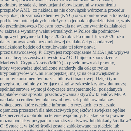
podmioty te stają się instytucjami obowiązanymi w rozumieniu
przepisów AML, co nakłada na nie obowiązek wdrożenia procedur
weryfikacji tożsamości klientów (KYC) oraz monitorowania transakcji
pod kątem potencjalnych nadużyć. Co jednak najbardziej istotne, wpis
do przedmiotowego Rejestru pozwala na wykonywanie działalności
w zakresie wymiany walut wirtualnych w Polsce dla podmiotów
krajowych jedynie do 1 lipca 2026 roku. Po dniu 1 lipca 2026 roku
dalsze prowadzenie przedmiotowej działalności gospodarczej
uzależnione będzie od uregulowania tej sfery prawa
przez ustawodawcę. P: Czym jest rozporządzenie MiCA i jak wpływa
ono na bezpieczeństwo inwestorów? O: Unijne rozporządzenie
Markets in Crypto-Assets (MiCA) to przełomowy akt prawny,
który wprowadza ujednolicone standardy dla całego rynku
kryptoaktywów w Unii Europejskiej, mając na celu zwiększenie
ochrony konsumentów oraz stabilności finansowej. Dzięki tym
przepisom, podmioty oferujące usługi w zakresie kryptowalut muszą
spełniać surowe wymogi dotyczące transparentności, posiadanych
kapitałów oraz sposobu przechowywania aktywów klientów. MiCA
nakłada na emitentów tokenów obowiązek publikowania tzw.
whitepapers, które rzetelnie informują o ryzykach, co znacznie
ogranicza przestrzeń dla nieuczciwych projektów i zwiększa ogólne
bezpieczeństwo obrotu na terenie wspólnoty. P: Jakie kroki prawne
można podjąć w przypadku kradzieży aktywów lub blokady środków?
O: Sytuacja, w której środki zostają zablokowane na giełdzie lub