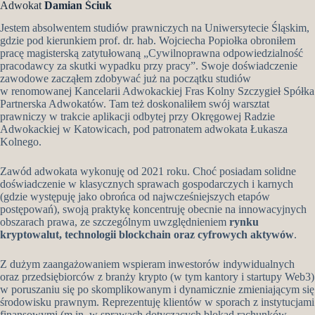
Adwokat
Damian Ściuk
Jestem absolwentem studiów prawniczych na Uniwersytecie Śląskim,
gdzie pod kierunkiem prof. dr. hab. Wojciecha Popiołka obroniłem
pracę magisterską zatytułowaną „Cywilnoprawna odpowiedzialność
pracodawcy za skutki wypadku przy pracy”. Swoje doświadczenie
zawodowe zacząłem zdobywać już na początku studiów
w renomowanej Kancelarii Adwokackiej Fras Kolny Szczygieł Spółka
Partnerska Adwokatów. Tam też doskonaliłem swój warsztat
prawniczy w trakcie aplikacji odbytej przy Okręgowej Radzie
Adwokackiej w Katowicach, pod patronatem adwokata Łukasza
Kolnego.
Zawód adwokata wykonuję od 2021 roku. Choć posiadam solidne
doświadczenie w klasycznych sprawach gospodarczych i karnych
(gdzie występuję jako obrońca od najwcześniejszych etapów
postępowań), swoją praktykę koncentruję obecnie na innowacyjnych
obszarach prawa, ze szczególnym uwzględnieniem
rynku
kryptowalut, technologii blockchain oraz cyfrowych aktywów
.
Z dużym zaangażowaniem wspieram inwestorów indywidualnych
oraz przedsiębiorców z branży krypto (w tym kantory i startupy Web3)
w poruszaniu się po skomplikowanym i dynamicznie zmieniającym się
środowisku prawnym. Reprezentuję klientów w sporach z instytucjami
finansowymi (m.in. w sprawach dotyczących blokad rachunków