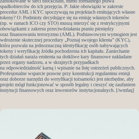
zablokowane w sieci blockchain, mimo formalnego prawa
spadkobierców do ich przejęcia. P: Jakie obowiązki w zakresie
procedur AML i KYC spoczywają na projektach emitujących własne
tokeny? O: Podmioty decydujące się na emisję własnych tokenów
(np. w ramach ICO czy STO) muszą mierzyć się z restrykcyjnymi
obowiązkami z zakresu przeciwdziałania praniu pieniędzy
oraz finansowaniu terroryzmu (AML). Podstawowym wymogiem jest
wdrożenie skutecznej procedury „Poznaj swojego klienta” (KYC),
która pozwala na jednoznaczną identyfikację osób nabywających
tokeny i weryfikację źródła pochodzenia ich kapitału. Zaniechanie
tych działań naraża emitenta na dotkliwe kary finansowe nakładane
przez organy nadzoru, a w skrajnych przypadkach
na odpowiedzialność karną i wpisanie na listę ostrzeżeń publicznych.
Profesjonalne wsparcie prawne przy konstrukcji regulaminu emisji
oraz doborze narzędzi do weryfikacji tożsamości jest niezbędne, aby
projekt mógł funkcjonować w sposób legalny i cieszyć się zaufaniem
instytucji finansowych oraz inwestorów instytucjonalnych. [/wmfaq]