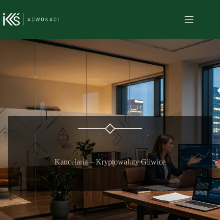
Przejdź
do
treści
Kancelaria – Kryptowaluty Gliwice