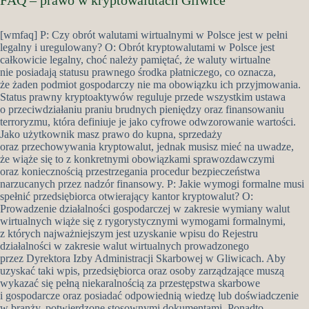
FAQ – prawo w kryptowalutach Gliwice
[wmfaq] P: Czy obrót walutami wirtualnymi w Polsce jest w pełni
legalny i uregulowany? O: Obrót kryptowalutami w Polsce jest
całkowicie legalny, choć należy pamiętać, że waluty wirtualne
nie posiadają statusu prawnego środka płatniczego, co oznacza,
że żaden podmiot gospodarczy nie ma obowiązku ich przyjmowania.
Status prawny kryptoaktywów reguluje przede wszystkim ustawa
o przeciwdziałaniu praniu brudnych pieniędzy oraz finansowaniu
terroryzmu, która definiuje je jako cyfrowe odwzorowanie wartości.
Jako użytkownik masz prawo do kupna, sprzedaży
oraz przechowywania kryptowalut, jednak musisz mieć na uwadze,
że wiąże się to z konkretnymi obowiązkami sprawozdawczymi
oraz koniecznością przestrzegania procedur bezpieczeństwa
narzucanych przez nadzór finansowy. P: Jakie wymogi formalne musi
spełnić przedsiębiorca otwierający kantor kryptowalut? O:
Prowadzenie działalności gospodarczej w zakresie wymiany walut
wirtualnych wiąże się z rygorystycznymi wymogami formalnymi,
z których najważniejszym jest uzyskanie wpisu do Rejestru
działalności w zakresie walut wirtualnych prowadzonego
przez Dyrektora Izby Administracji Skarbowej w Gliwicach. Aby
uzyskać taki wpis, przedsiębiorca oraz osoby zarządzające muszą
wykazać się pełną niekaralnością za przestępstwa skarbowe
i gospodarcze oraz posiadać odpowiednią wiedzę lub doświadczenie
w branży, potwierdzone stosownymi dokumentami. Ponadto,