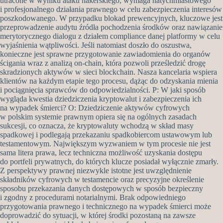
utracone w wyniku ataku hakerskiego, wymaga natychmiastowego
i profesjonalnego działania prawnego w celu zabezpieczenia interesów
poszkodowanego. W przypadku blokad prewencyjnych, kluczowe jest
przeprowadzenie audytu źródła pochodzenia środków oraz nawiązanie
merytorycznego dialogu z działem compliance danej platformy w celu
wyjaśnienia wątpliwości. Jeśli natomiast doszło do oszustwa,
konieczne jest sprawne przygotowanie zawiadomienia do organów
ścigania wraz z analizą on-chain, która pozwoli prześledzić drogę
skradzionych aktywów w sieci blockchain. Nasza kancelaria wspiera
klientów na każdym etapie tego procesu, dążąc do odzyskania mienia
i pociągnięcia sprawców do odpowiedzialności. P: W jaki sposób
wygląda kwestia dziedziczenia kryptowalut i zabezpieczenia ich
na wypadek śmierci? O: Dziedziczenie aktywów cyfrowych
w polskim systemie prawnym opiera się na ogólnych zasadach
sukcesji, co oznacza, że kryptowaluty wchodzą w skład masy
spadkowej i podlegają przekazaniu spadkobiercom ustawowym lub
testamentowym. Największym wyzwaniem w tym procesie nie jest
sama litera prawa, lecz techniczna możliwość uzyskania dostępu
do portfeli prywatnych, do których klucze posiadał wyłącznie zmarły.
Z perspektywy prawnej niezwykle istotne jest uwzględnienie
składników cyfrowych w testamencie oraz precyzyjne określenie
sposobu przekazania danych dostępowych w sposób bezpieczny
i zgodny z procedurami notarialnymi. Brak odpowiedniego
przygotowania prawnego i technicznego na wypadek śmierci może
doprowadzić do sytuacji, w której środki pozostaną na zawsze