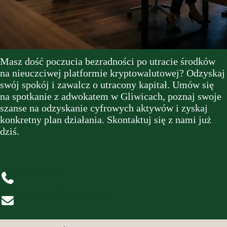
Masz dość poczucia bezradności po utracie środków
na nieuczciwej platformie kryptowalutowej? Odzyskaj
swój spokój i zawalcz o utracony kapitał. Umów się
na spotkanie z adwokatem w Gliwicach, poznaj swoje
szanse na odzyskanie cyfrowych aktywów i zyskaj
konkretny plan działania. Skontaktuj się z nami już
dziś.
694-416-566
d.sciuk@ikks-adwokaci.pl