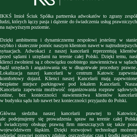
IKKŚ Imioł Ściuk Spółka partnerska adwokatów to zgrany zespół
ludzi, których łączy pasja i dążenie do świadczenia usług prawniczych
na najwyższym poziomie.
Dzięki ambitnemu i dynamicznemu zespołowi jesteśmy w stanie
szybko i skutecznie pomóc naszym klientom nawet w najtrudniejszych
sytuacjach. Adwokaci z naszej kancelarii reprezentują klientów
przed sądami i urzędami na terenie całej Polski. Dzięki temu, nasi
klienci zwolnieni są z obowiązku osobistego stawiennictwa w sądach
bądź urzędach i angażowania się w długotrwałe procedury prawne.
Lokalizacja naszej kancelarii w centrum Katowic zapewnia
komfortowy dojazd. Klienci naszej Kancelarii mają zapewnione
bezpłatne miejsce parkingowe pod lokalem Kancelarii. Nasza
Kancelaria zapewnia możliwość organizowania rozpraw sądowych
online, bez konieczności stawiennictwa klientów kancelarii
w budynku sądu lub nawet bez konieczności przyjazdu do Polski.
Główna siedziba naszej kancelarii prawnej to Katowice,
ale podejmujemy się prowadzenia spraw na terenie całej Polski
i świadczymy obsługę prawną firm mieszczących się także poza
województwem śląskim. Dzięki rozwojowi technologii możemy
udzielać prawnej pomocy zdalnie, oszczędzając czas i środki naszych