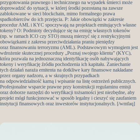
przygotowania prawnego i technicznego na wypadek śmierci może
doprowadzić do sytuacji, w której środki pozostaną na zawsze
zablokowane w sieci blockchain, mimo formalnego prawa
spadkobierców do ich przejęcia. P: Jakie obowiązki w zakresie
procedur AML i KYC spoczywają na projektach emitujących własne
tokeny? O: Podmioty decydujące się na emisję własnych tokenów
(np. w ramach ICO czy STO) muszą mierzyć się z restrykcyjnymi
obowiązkami z zakresu przeciwdziałania praniu pieniędzy
oraz finansowaniu terroryzmu (AML). Podstawowym wymogiem jest
wdrożenie skutecznej procedury „Poznaj swojego klienta” (KYC),
która pozwala na jednoznaczną identyfikację osób nabywających
tokeny i weryfikację źródła pochodzenia ich kapitału. Zaniechanie
tych działań naraża emitenta na dotkliwe kary finansowe nakładane
przez organy nadzoru, a w skrajnych przypadkach
na odpowiedzialność karną i wpisanie na listę ostrzeżeń publicznych.
Profesjonalne wsparcie prawne przy konstrukcji regulaminu emisji
oraz doborze narzędzi do weryfikacji tożsamości jest niezbędne, aby
projekt mógł funkcjonować w sposób legalny i cieszyć się zaufaniem
instytucji finansowych oraz inwestorów instytucjonalnych. [/wmfaq]