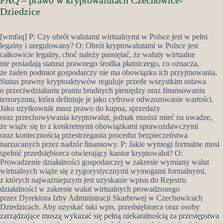
FAQ – prawo w kryptowalutach Czechowice-
Dziedzice
[wmfaq] P: Czy obrót walutami wirtualnymi w Polsce jest w pełni
legalny i uregulowany? O: Obrót kryptowalutami w Polsce jest
całkowicie legalny, choć należy pamiętać, że waluty wirtualne
nie posiadają statusu prawnego środka płatniczego, co oznacza,
że żaden podmiot gospodarczy nie ma obowiązku ich przyjmowania.
Status prawny kryptoaktywów reguluje przede wszystkim ustawa
o przeciwdziałaniu praniu brudnych pieniędzy oraz finansowaniu
terroryzmu, która definiuje je jako cyfrowe odwzorowanie wartości.
Jako użytkownik masz prawo do kupna, sprzedaży
oraz przechowywania kryptowalut, jednak musisz mieć na uwadze,
że wiąże się to z konkretnymi obowiązkami sprawozdawczymi
oraz koniecznością przestrzegania procedur bezpieczeństwa
narzucanych przez nadzór finansowy. P: Jakie wymogi formalne musi
spełnić przedsiębiorca otwierający kantor kryptowalut? O:
Prowadzenie działalności gospodarczej w zakresie wymiany walut
wirtualnych wiąże się z rygorystycznymi wymogami formalnymi,
z których najważniejszym jest uzyskanie wpisu do Rejestru
działalności w zakresie walut wirtualnych prowadzonego
przez Dyrektora Izby Administracji Skarbowej w Czechowicach
Dziedzicach. Aby uzyskać taki wpis, przedsiębiorca oraz osoby
zarządzające muszą wykazać się pełną niekaralnością za przestępstwa