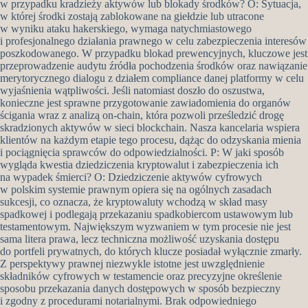
w przypadku kradzieży aktywów lub blokady środków? O: Sytuacja,
w której środki zostają zablokowane na giełdzie lub utracone
w wyniku ataku hakerskiego, wymaga natychmiastowego
i profesjonalnego działania prawnego w celu zabezpieczenia interesów
poszkodowanego. W przypadku blokad prewencyjnych, kluczowe jest
przeprowadzenie audytu źródła pochodzenia środków oraz nawiązanie
merytorycznego dialogu z działem compliance danej platformy w celu
wyjaśnienia wątpliwości. Jeśli natomiast doszło do oszustwa,
konieczne jest sprawne przygotowanie zawiadomienia do organów
ścigania wraz z analizą on-chain, która pozwoli prześledzić drogę
skradzionych aktywów w sieci blockchain. Nasza kancelaria wspiera
klientów na każdym etapie tego procesu, dążąc do odzyskania mienia
i pociągnięcia sprawców do odpowiedzialności. P: W jaki sposób
wygląda kwestia dziedziczenia kryptowalut i zabezpieczenia ich
na wypadek śmierci? O: Dziedziczenie aktywów cyfrowych
w polskim systemie prawnym opiera się na ogólnych zasadach
sukcesji, co oznacza, że kryptowaluty wchodzą w skład masy
spadkowej i podlegają przekazaniu spadkobiercom ustawowym lub
testamentowym. Największym wyzwaniem w tym procesie nie jest
sama litera prawa, lecz techniczna możliwość uzyskania dostępu
do portfeli prywatnych, do których klucze posiadał wyłącznie zmarły.
Z perspektywy prawnej niezwykle istotne jest uwzględnienie
składników cyfrowych w testamencie oraz precyzyjne określenie
sposobu przekazania danych dostępowych w sposób bezpieczny
i zgodny z procedurami notarialnymi. Brak odpowiedniego