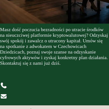
Masz dość poczucia bezradności po utracie środków
na nieuczciwej platformie kryptowalutowej? Odzyskaj
swój spokój i zawalcz o utracony kapitał. Umów się
na spotkanie z adwokatem w Czechowicach
Dziedzicach, poznaj swoje szanse na odzyskanie
cyfrowych aktywów i zyskaj konkretny plan działania.
Skontaktuj się z nami już dziś.
694-416-566
d.sciuk@ikks-adwokaci.pl