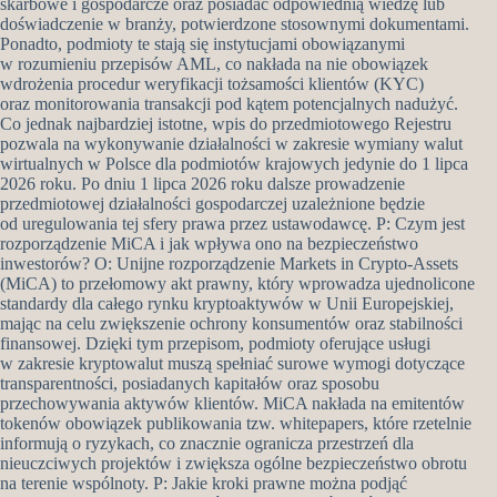
skarbowe i gospodarcze oraz posiadać odpowiednią wiedzę lub
doświadczenie w branży, potwierdzone stosownymi dokumentami.
Ponadto, podmioty te stają się instytucjami obowiązanymi
w rozumieniu przepisów AML, co nakłada na nie obowiązek
wdrożenia procedur weryfikacji tożsamości klientów (KYC)
oraz monitorowania transakcji pod kątem potencjalnych nadużyć.
Co jednak najbardziej istotne, wpis do przedmiotowego Rejestru
pozwala na wykonywanie działalności w zakresie wymiany walut
wirtualnych w Polsce dla podmiotów krajowych jedynie do 1 lipca
2026 roku. Po dniu 1 lipca 2026 roku dalsze prowadzenie
przedmiotowej działalności gospodarczej uzależnione będzie
od uregulowania tej sfery prawa przez ustawodawcę. P: Czym jest
rozporządzenie MiCA i jak wpływa ono na bezpieczeństwo
inwestorów? O: Unijne rozporządzenie Markets in Crypto-Assets
(MiCA) to przełomowy akt prawny, który wprowadza ujednolicone
standardy dla całego rynku kryptoaktywów w Unii Europejskiej,
mając na celu zwiększenie ochrony konsumentów oraz stabilności
finansowej. Dzięki tym przepisom, podmioty oferujące usługi
w zakresie kryptowalut muszą spełniać surowe wymogi dotyczące
transparentności, posiadanych kapitałów oraz sposobu
przechowywania aktywów klientów. MiCA nakłada na emitentów
tokenów obowiązek publikowania tzw. whitepapers, które rzetelnie
informują o ryzykach, co znacznie ogranicza przestrzeń dla
nieuczciwych projektów i zwiększa ogólne bezpieczeństwo obrotu
na terenie wspólnoty. P: Jakie kroki prawne można podjąć