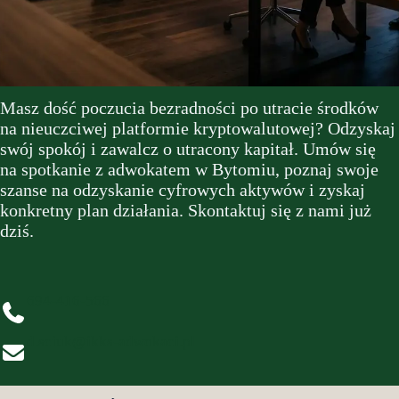
Masz dość poczucia bezradności po utracie środków
na nieuczciwej platformie kryptowalutowej? Odzyskaj
swój spokój i zawalcz o utracony kapitał. Umów się
na spotkanie z adwokatem w Bytomiu, poznaj swoje
szanse na odzyskanie cyfrowych aktywów i zyskaj
konkretny plan działania. Skontaktuj się z nami już
dziś.
694-416-566
d.sciuk@ikks-adwokaci.pl