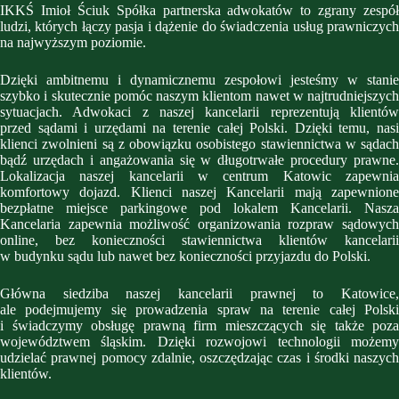
IKKŚ Imioł Ściuk Spółka partnerska adwokatów to zgrany zespół
ludzi, których łączy pasja i dążenie do świadczenia usług prawniczych
na najwyższym poziomie.
Dzięki ambitnemu i dynamicznemu zespołowi jesteśmy w stanie
szybko i skutecznie pomóc naszym klientom nawet w najtrudniejszych
sytuacjach. Adwokaci z naszej kancelarii reprezentują klientów
przed sądami i urzędami na terenie całej Polski. Dzięki temu, nasi
klienci zwolnieni są z obowiązku osobistego stawiennictwa w sądach
bądź urzędach i angażowania się w długotrwałe procedury prawne.
Lokalizacja naszej kancelarii w centrum Katowic zapewnia
komfortowy dojazd. Klienci naszej Kancelarii mają zapewnione
bezpłatne miejsce parkingowe pod lokalem Kancelarii. Nasza
Kancelaria zapewnia możliwość organizowania rozpraw sądowych
online, bez konieczności stawiennictwa klientów kancelarii
w budynku sądu lub nawet bez konieczności przyjazdu do Polski.
Główna siedziba naszej kancelarii prawnej to Katowice,
ale podejmujemy się prowadzenia spraw na terenie całej Polski
i świadczymy obsługę prawną firm mieszczących się także poza
województwem śląskim. Dzięki rozwojowi technologii możemy
udzielać prawnej pomocy zdalnie, oszczędzając czas i środki naszych
klientów.