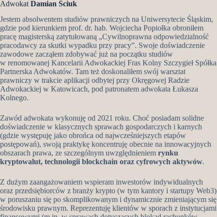
Adwokat
Damian Ściuk
Jestem absolwentem studiów prawniczych na Uniwersytecie Śląskim,
gdzie pod kierunkiem prof. dr. hab. Wojciecha Popiołka obroniłem
pracę magisterską zatytułowaną „Cywilnoprawna odpowiedzialność
pracodawcy za skutki wypadku przy pracy”. Swoje doświadczenie
zawodowe zacząłem zdobywać już na początku studiów
w renomowanej Kancelarii Adwokackiej Fras Kolny Szczygieł Spółka
Partnerska Adwokatów. Tam też doskonaliłem swój warsztat
prawniczy w trakcie aplikacji odbytej przy Okręgowej Radzie
Adwokackiej w Katowicach, pod patronatem adwokata Łukasza
Kolnego.
Zawód adwokata wykonuję od 2021 roku. Choć posiadam solidne
doświadczenie w klasycznych sprawach gospodarczych i karnych
(gdzie występuję jako obrońca od najwcześniejszych etapów
postępowań), swoją praktykę koncentruję obecnie na innowacyjnych
obszarach prawa, ze szczególnym uwzględnieniem
rynku
kryptowalut, technologii blockchain oraz cyfrowych aktywów
.
Z dużym zaangażowaniem wspieram inwestorów indywidualnych
oraz przedsiębiorców z branży krypto (w tym kantory i startupy Web3)
w poruszaniu się po skomplikowanym i dynamicznie zmieniającym się
środowisku prawnym. Reprezentuję klientów w sporach z instytucjami
finansowymi (m.in. w sprawach dotyczących blokad rachunków