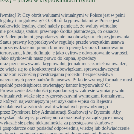
FAQ – prawo w kryptowalutach Bytom
[wmfaq] P: Czy obrót walutami wirtualnymi w Polsce jest w pełni
legalny i uregulowany? O: Obrót kryptowalutami w Polsce jest
całkowicie legalny, choć należy pamiętać, że waluty wirtualne
nie posiadają statusu prawnego środka płatniczego, co oznacza,
że żaden podmiot gospodarczy nie ma obowiązku ich przyjmowania.
Status prawny kryptoaktywów reguluje przede wszystkim ustawa
o przeciwdziałaniu praniu brudnych pieniędzy oraz finansowaniu
terroryzmu, która definiuje je jako cyfrowe odwzorowanie wartości.
Jako użytkownik masz prawo do kupna, sprzedaży
oraz przechowywania kryptowalut, jednak musisz mieć na uwadze,
że wiąże się to z konkretnymi obowiązkami sprawozdawczymi
oraz koniecznością przestrzegania procedur bezpieczeństwa
narzucanych przez nadzór finansowy. P: Jakie wymogi formalne musi
spełnić przedsiębiorca otwierający kantor kryptowalut? O:
Prowadzenie działalności gospodarczej w zakresie wymiany walut
wirtualnych wiąże się z rygorystycznymi wymogami formalnymi,
z których najważniejszym jest uzyskanie wpisu do Rejestru
działalności w zakresie walut wirtualnych prowadzonego
przez Dyrektora Izby Administracji Skarbowej w Bytomiu. Aby
uzyskać taki wpis, przedsiębiorca oraz osoby zarządzające muszą
wykazać się pełną niekaralnością za przestępstwa skarbowe
i gospodarcze oraz posiadać odpowiednią wiedzę lub doświadczenie
w branży, potwierdzone stosownymi dokumentami. Ponadto,