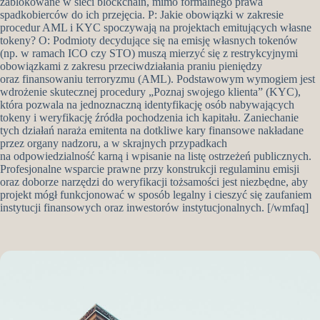
zablokowane w sieci blockchain, mimo formalnego prawa
spadkobierców do ich przejęcia. P: Jakie obowiązki w zakresie
procedur AML i KYC spoczywają na projektach emitujących własne
tokeny? O: Podmioty decydujące się na emisję własnych tokenów
(np. w ramach ICO czy STO) muszą mierzyć się z restrykcyjnymi
obowiązkami z zakresu przeciwdziałania praniu pieniędzy
oraz finansowaniu terroryzmu (AML). Podstawowym wymogiem jest
wdrożenie skutecznej procedury „Poznaj swojego klienta” (KYC),
która pozwala na jednoznaczną identyfikację osób nabywających
tokeny i weryfikację źródła pochodzenia ich kapitału. Zaniechanie
tych działań naraża emitenta na dotkliwe kary finansowe nakładane
przez organy nadzoru, a w skrajnych przypadkach
na odpowiedzialność karną i wpisanie na listę ostrzeżeń publicznych.
Profesjonalne wsparcie prawne przy konstrukcji regulaminu emisji
oraz doborze narzędzi do weryfikacji tożsamości jest niezbędne, aby
projekt mógł funkcjonować w sposób legalny i cieszyć się zaufaniem
instytucji finansowych oraz inwestorów instytucjonalnych. [/wmfaq]