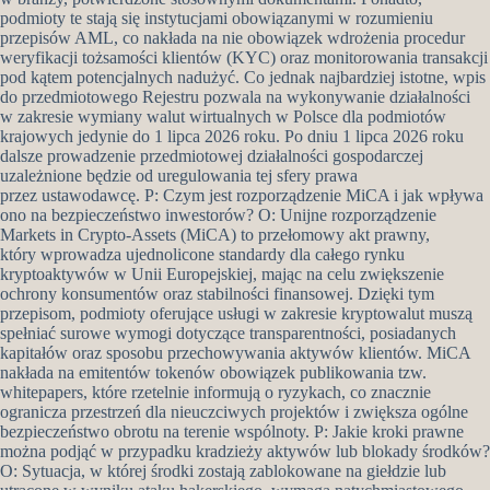
podmioty te stają się instytucjami obowiązanymi w rozumieniu
przepisów AML, co nakłada na nie obowiązek wdrożenia procedur
weryfikacji tożsamości klientów (KYC) oraz monitorowania transakcji
pod kątem potencjalnych nadużyć. Co jednak najbardziej istotne, wpis
do przedmiotowego Rejestru pozwala na wykonywanie działalności
w zakresie wymiany walut wirtualnych w Polsce dla podmiotów
krajowych jedynie do 1 lipca 2026 roku. Po dniu 1 lipca 2026 roku
dalsze prowadzenie przedmiotowej działalności gospodarczej
uzależnione będzie od uregulowania tej sfery prawa
przez ustawodawcę. P: Czym jest rozporządzenie MiCA i jak wpływa
ono na bezpieczeństwo inwestorów? O: Unijne rozporządzenie
Markets in Crypto-Assets (MiCA) to przełomowy akt prawny,
który wprowadza ujednolicone standardy dla całego rynku
kryptoaktywów w Unii Europejskiej, mając na celu zwiększenie
ochrony konsumentów oraz stabilności finansowej. Dzięki tym
przepisom, podmioty oferujące usługi w zakresie kryptowalut muszą
spełniać surowe wymogi dotyczące transparentności, posiadanych
kapitałów oraz sposobu przechowywania aktywów klientów. MiCA
nakłada na emitentów tokenów obowiązek publikowania tzw.
whitepapers, które rzetelnie informują o ryzykach, co znacznie
ogranicza przestrzeń dla nieuczciwych projektów i zwiększa ogólne
bezpieczeństwo obrotu na terenie wspólnoty. P: Jakie kroki prawne
można podjąć w przypadku kradzieży aktywów lub blokady środków?
O: Sytuacja, w której środki zostają zablokowane na giełdzie lub