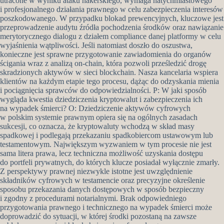
utracone w wyniku ataku hakerskiego, wymaga natychmiastowego
i profesjonalnego działania prawnego w celu zabezpieczenia interesów
poszkodowanego. W przypadku blokad prewencyjnych, kluczowe jest
przeprowadzenie audytu źródła pochodzenia środków oraz nawiązanie
merytorycznego dialogu z działem compliance danej platformy w celu
wyjaśnienia wątpliwości. Jeśli natomiast doszło do oszustwa,
konieczne jest sprawne przygotowanie zawiadomienia do organów
ścigania wraz z analizą on-chain, która pozwoli prześledzić drogę
skradzionych aktywów w sieci blockchain. Nasza kancelaria wspiera
klientów na każdym etapie tego procesu, dążąc do odzyskania mienia
i pociągnięcia sprawców do odpowiedzialności. P: W jaki sposób
wygląda kwestia dziedziczenia kryptowalut i zabezpieczenia ich
na wypadek śmierci? O: Dziedziczenie aktywów cyfrowych
w polskim systemie prawnym opiera się na ogólnych zasadach
sukcesji, co oznacza, że kryptowaluty wchodzą w skład masy
spadkowej i podlegają przekazaniu spadkobiercom ustawowym lub
testamentowym. Największym wyzwaniem w tym procesie nie jest
sama litera prawa, lecz techniczna możliwość uzyskania dostępu
do portfeli prywatnych, do których klucze posiadał wyłącznie zmarły.
Z perspektywy prawnej niezwykle istotne jest uwzględnienie
składników cyfrowych w testamencie oraz precyzyjne określenie
sposobu przekazania danych dostępowych w sposób bezpieczny
i zgodny z procedurami notarialnymi. Brak odpowiedniego
przygotowania prawnego i technicznego na wypadek śmierci może
doprowadzić do sytuacji, w której środki pozostaną na zawsze