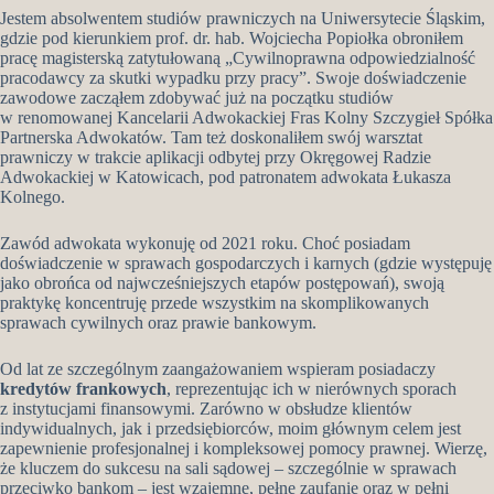
Jestem absolwentem studiów prawniczych na Uniwersytecie Śląskim,
gdzie pod kierunkiem prof. dr. hab. Wojciecha Popiołka obroniłem
pracę magisterską zatytułowaną „Cywilnoprawna odpowiedzialność
pracodawcy za skutki wypadku przy pracy”. Swoje doświadczenie
zawodowe zacząłem zdobywać już na początku studiów
w renomowanej Kancelarii Adwokackiej Fras Kolny Szczygieł Spółka
Partnerska Adwokatów. Tam też doskonaliłem swój warsztat
prawniczy w trakcie aplikacji odbytej przy Okręgowej Radzie
Adwokackiej w Katowicach, pod patronatem adwokata Łukasza
Kolnego.
Zawód adwokata wykonuję od 2021 roku. Choć posiadam
doświadczenie w sprawach gospodarczych i karnych (gdzie występuję
jako obrońca od najwcześniejszych etapów postępowań), swoją
praktykę koncentruję przede wszystkim na skomplikowanych
sprawach cywilnych oraz prawie bankowym.
Od lat ze szczególnym zaangażowaniem wspieram posiadaczy
kredytów frankowych
, reprezentując ich w nierównych sporach
z instytucjami finansowymi. Zarówno w obsłudze klientów
indywidualnych, jak i przedsiębiorców, moim głównym celem jest
zapewnienie profesjonalnej i kompleksowej pomocy prawnej. Wierzę,
że kluczem do sukcesu na sali sądowej – szczególnie w sprawach
przeciwko bankom – jest wzajemne, pełne zaufanie oraz w pełni