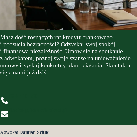
Masz dość rosnących rat kredytu frankowego
i poczucia bezradności? Odzyskaj swój spokój
i finansową niezależność. Umów się na spotkanie
z adwokatem, poznaj swoje szanse na unieważnienie
umowy i zyskaj konkretny plan działania. Skontaktuj
się z nami już dziś.
694-416-566
d.sciuk@ikks-adwokaci.pl
Adwokat
Damian Ściuk