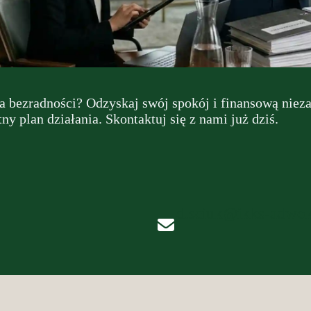
a bezradności? Odzyskaj swój spokój i finansową niez
y plan działania. Skontaktuj się z nami już dziś.
d.sciuk@ikks-adwok