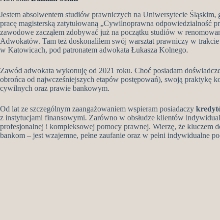
Jestem absolwentem studiów prawniczych na Uniwersytecie Śląskim, g
pracę magisterską zatytułowaną „Cywilnoprawna odpowiedzialność p
zawodowe zacząłem zdobywać już na początku studiów w renomowanej
Adwokatów. Tam też doskonaliłem swój warsztat prawniczy w trakcie
w Katowicach, pod patronatem adwokata Łukasza Kolnego.
Zawód adwokata wykonuję od 2021 roku. Choć posiadam doświadczeni
obrońca od najwcześniejszych etapów postępowań), swoją praktykę 
cywilnych oraz prawie bankowym.
Od lat ze szczególnym zaangażowaniem wspieram posiadaczy
kredyt
z instytucjami finansowymi. Zarówno w obsłudze klientów indywidual
profesjonalnej i kompleksowej pomocy prawnej. Wierzę, że kluczem d
bankom – jest wzajemne, pełne zaufanie oraz w pełni indywidualne po