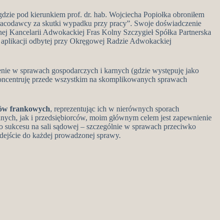
dzie pod kierunkiem prof. dr. hab. Wojciecha Popiołka obroniłem
racodawcy za skutki wypadku przy pracy”. Swoje doświadczenie
 Kancelarii Adwokackiej Fras Kolny Szczygieł Spółka Partnerska
 aplikacji odbytej przy Okręgowej Radzie Adwokackiej
e w sprawach gospodarczych i karnych (gdzie występuję jako
koncentruję przede wszystkim na skomplikowanych sprawach
ów frankowych
, reprezentując ich w nierównych sporach
nych, jak i przedsiębiorców, moim głównym celem jest zapewnienie
o sukcesu na sali sądowej – szczególnie w sprawach przeciwko
dejście do każdej prowadzonej sprawy.