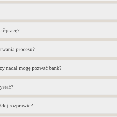
półpracę?
trwania procesu?
 Czy nadal mogę pozwać bank?
ystać?
żdej rozprawie?