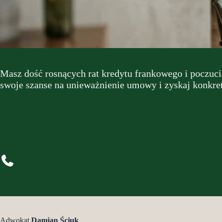
Masz dość rosnących rat kredytu frankowego i poczuci
swoje szanse na unieważnienie umowy i zyskaj konkretn
694-416-566
Adwokat
Damian Ściuk