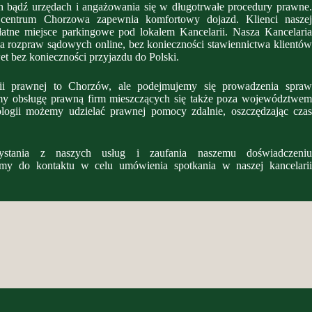
h bądź urzędach i angażowania się w długotrwałe procedury prawne.
w centrum Chorzowa zapewnia komfortowy dojazd. Klienci naszej
atne miejsce parkingowe pod lokalem Kancelarii. Nasza Kancelaria
 rozpraw sądowych online, bez konieczności stawiennictwa klientów
et bez konieczności przyjazdu do Polski.
rii prawnej to Chorzów, ale podejmujemy się prowadzenia spraw
zymy obsługę prawną firm mieszczących się także poza województwem
ologii możemy udzielać prawnej pomocy zdalnie, oszczędzając czas
stania z naszych usług i zaufania naszemu doświadczeniu
amy do kontaktu w celu umówienia spotkania w naszej kancelarii